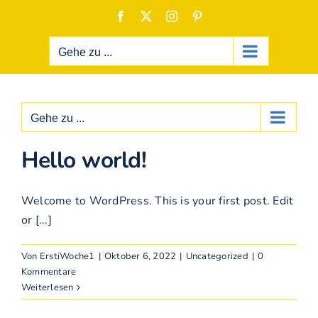
Zum
Facebook
X
Instagram
Pinterest
Inhalt
springen
Gehe zu ...
Gehe zu ...
Hello world!
Welcome to WordPress. This is your first post. Edit
or [...]
Von
ErstiWoche1
|
Oktober 6, 2022
|
Uncategorized
|
0
Kommentare
Weiterlesen